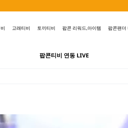
티비
고래티비
토끼티비
팝콘 리워드,아이템
팝콘팬더 
팝콘티비 연동 LIVE