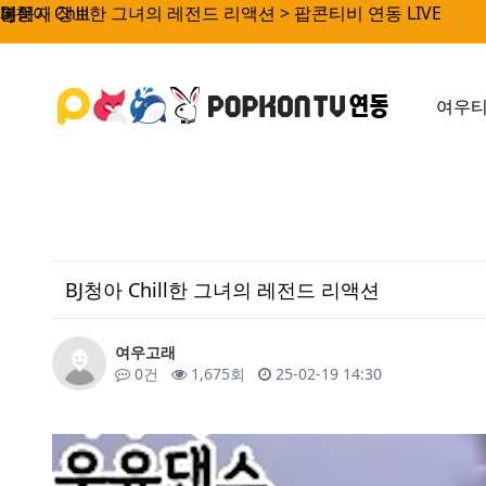
BJ청아 Chill한 그녀의 레전드 리액션 > 팝콘티비 연동 LIVE
페이지 정보
본문
여우
BJ청아 Chill한 그녀의 레전드 리액션
작성자
여우고래
댓글
조회
작성일
0건
1,675회
25-02-19 14:30