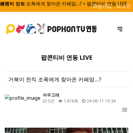
거북이 전직 조폭에게 찾아온 카페맘...? > 팝콘티비 연동 LIVE
페이지 정보
본문
회원가입
로그인
팝콘티비 연동 LIVE
거북이 전직 조폭에게 찾아온 카페맘...?
작성자
여우고래
댓글
조회
작성일
0건
1,816회
24-06-11 15:34
목