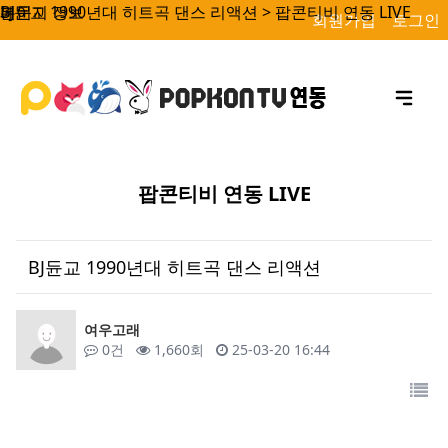
BJ듄교 1990년대 히트곡 댄스 리액션 > 팝콘티비 연동 LIVE
페이지 정보
본문
회원가입
로그인
팝콘티비 연동 LIVE
BJ듄교 1990년대 히트곡 댄스 리액션
작성자
여우고래
댓글
조회
작성일
0건
1,660회
25-03-20 16:44
목