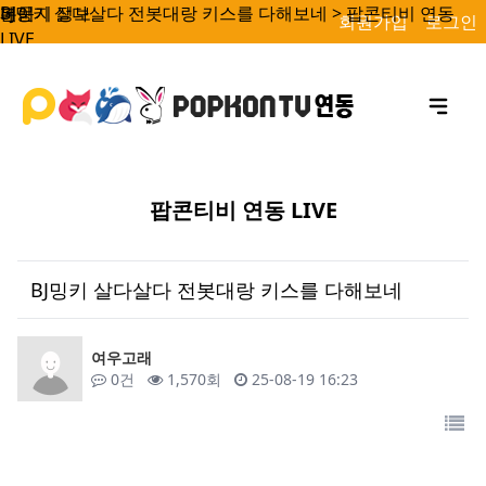
BJ밍키 살다살다 전봇대랑 키스를 다해보네 > 팝콘티비 연동
페이지 정보
본문
회원가입
로그인
LIVE
팝콘티비 연동 LIVE
BJ밍키 살다살다 전봇대랑 키스를 다해보네
작성자
여우고래
댓글
조회
작성일
0건
1,570회
25-08-19 16:23
목